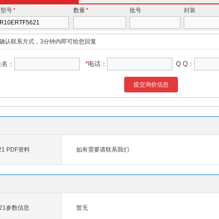
价型号
*
数量
*
批号
封装
确认联系方式，3分钟内即可给您回复
姓名：
*
电话：
Q Q：
提交询价信息
21 PDF资料
如有需要请联系我们
621参数信息
暂无