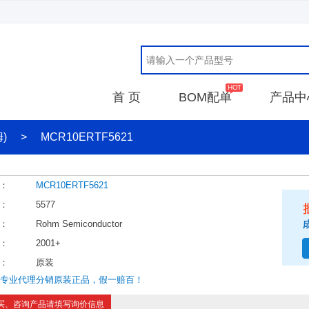
首 页
BOM配单
产品中
姆)
>
MCR10ERTF5621
：
MCR10ERTF5621
：
5577
：
Rohm Semiconductor
：
2001+
：
原装
年专业代理分销原装正品，假一赔百！
买、咨询产品请填写询价信息