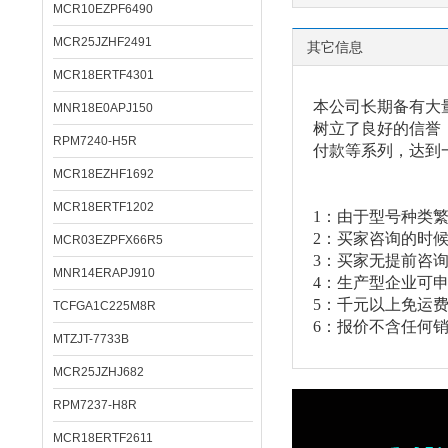
MCR10EZPF6490
MCR25JZHF2491
其它信息
MCR18ERTF4301
本公司长期备有大
MNR18E0APJ150
树立了良好的信誉
RPM7240-H5R
付款等系列，达到
MCR18EZHF1692
MCR18ERTF1202
1：由于型号种类
2：买家咨询的时
MCR03EZPFX66R5
3：买家无提前咨
MNR14ERAPJ910
4：生产型企业可
5：千元以上免运费
TCFGA1C225M8R
6：报价不含任何销
MTZJT-7733B
MCR25JZHJ682
RPM7237-H8R
MCR18ERTF2611