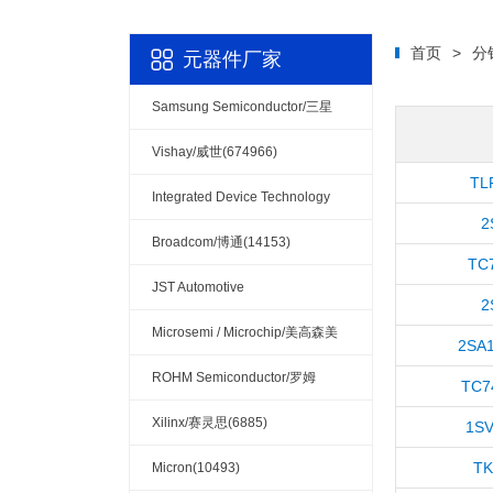
首页
>
分
元器件厂家
Samsung Semiconductor/三星
(9707)
Vishay/威世(674966)
TL
Integrated Device Technology
2
(IDT) / Renesas/艾迪悌/瑞萨(34378)
Broadcom/博通(14153)
TC
JST Automotive
2
Connectors(10110)
Microsemi / Microchip/美高森美
2SA1
(132080)
ROHM Semiconductor/罗姆
TC7
(34248)
Xilinx/赛灵思(6885)
1SV
TK
Micron(10493)