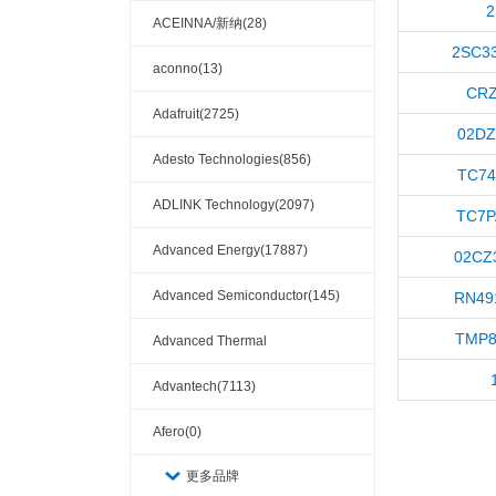
2
ACEINNA/新纳(28)
2SC33
aconno(13)
CRZ
Adafruit(2725)
02DZ
Adesto Technologies(856)
TC7
ADLINK Technology(2097)
TC7P
Advanced Energy(17887)
02CZ3
Advanced Semiconductor(145)
RN49
TMP8
Advanced Thermal
Solutions(110404)
Advantech(7113)
Afero(0)
更多品牌