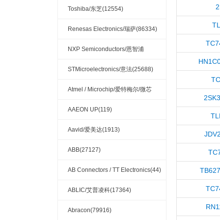
2
Toshiba/东芝(12554)
T
Renesas Electronics/瑞萨(86334)
TC7
NXP Semiconductors/恩智浦
HN1C0
(32132)
STMicroelectronics/意法(25688)
TC
Atmel / Microchip/爱特梅尔/微芯
2SK3
(4876)
AAEON UP(119)
TL
Aavid/爱美达(1913)
JDV
ABB(27127)
TC
AB Connectors / TT Electronics(44)
TB627
TC7
ABLIC/艾普凌科(17364)
RN1
Abracon(79916)