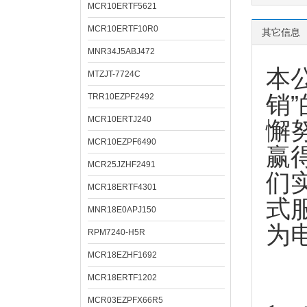
MCR10ERTF5621
MCR10ERTF10R0
其它信息
MNR34J5ABJ472
本
MTZJT-7724C
销
TRR10EZPF2492
MCR10ERTJ240
懈
MCR10EZPF6490
赢
MCR25JZHF2491
们
MCR18ERTF4301
式
MNR18E0APJ150
为
RPM7240-H5R
MCR18EZHF1692
MCR18ERTF1202
MCR03EZPFX66R5