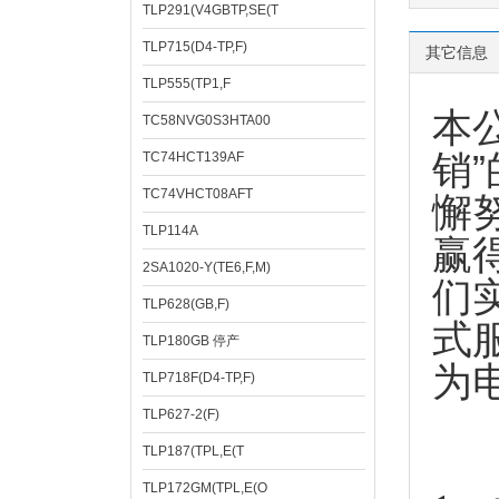
TLP291(V4GBTP,SE(T
TLP715(D4-TP,F)
其它信息
TLP555(TP1,F
本
TC58NVG0S3HTA00
销
TC74HCT139AF
TC74VHCT08AFT
懈
TLP114A
赢
2SA1020-Y(TE6,F,M)
们
TLP628(GB,F)
式
TLP180GB 停产
为
TLP718F(D4-TP,F)
TLP627-2(F)
TLP187(TPL,E(T
TLP172GM(TPL,E(O