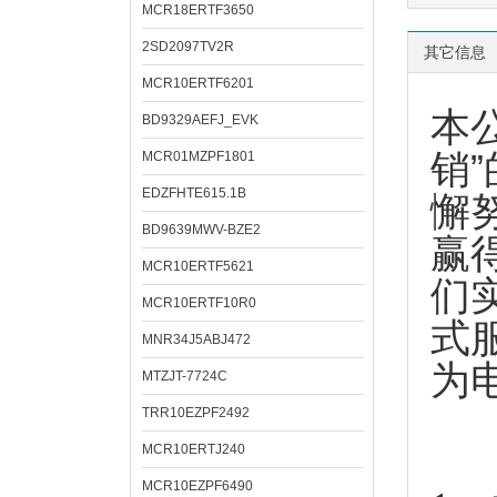
MCR18ERTF3650
2SD2097TV2R
其它信息
MCR10ERTF6201
本
BD9329AEFJ_EVK
销
MCR01MZPF1801
EDZFHTE615.1B
懈
BD9639MWV-BZE2
赢
MCR10ERTF5621
们
MCR10ERTF10R0
式
MNR34J5ABJ472
为
MTZJT-7724C
TRR10EZPF2492
MCR10ERTJ240
MCR10EZPF6490