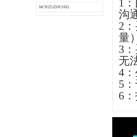
1
MCR25JZHF2491
沟
2
量
3
无
4
5
6