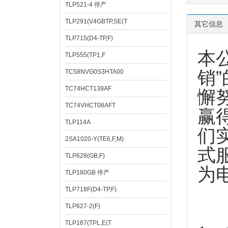
TLP521-4 停产
TLP291(V4GBTP,SE(T
其它信息
TLP715(D4-TP,F)
本
TLP555(TP1,F
销
TC58NVG0S3HTA00
TC74HCT139AF
懈
TC74VHCT08AFT
赢
TLP114A
们
2SA1020-Y(TE6,F,M)
式
TLP628(GB,F)
为
TLP180GB 停产
TLP718F(D4-TP,F)
TLP627-2(F)
TLP187(TPL,E(T