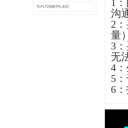
1
TLP172GM(TPL,E(O
沟
2
量
3
无
4
5
6